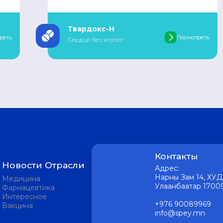
Твардокс-H
Посмотреть
Сердце без хлопот
Контакты
Новости Отрасли
Адрес:
Нарны Зам 14, ХУД 
Медицина
Улаанбаатар 1700
Фармацевтика
Интересное
+976 90089969
Вакцина
info@spey.mn