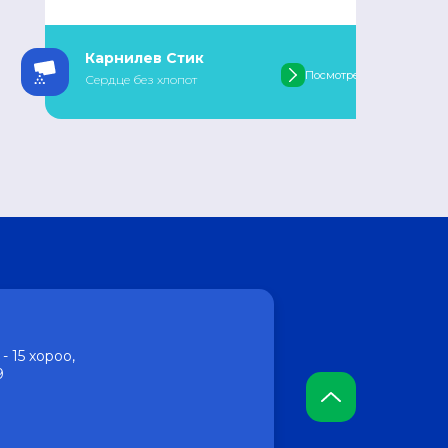
Карнилев Стик
Посмотреть
Сердце без хлопот
- 15 хороо,
9