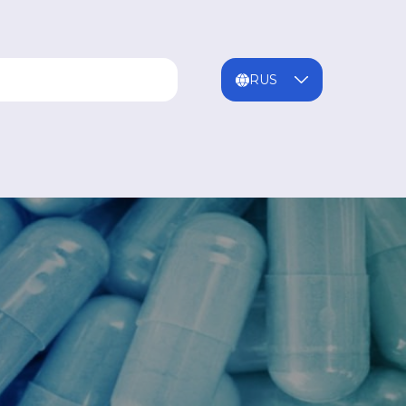
ENG
MNG
RUS