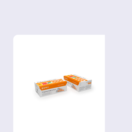
уровню свободного левокарнитина в плазме
крови должно быть не выше 0,4. Уровень
свободного левокарнитина в плазме крови
меньше чем 20 ммоль/л.
В большинстве случаев рекомендуемая доза
для приема внутрь составляет 200 мг/кг/сут в
2-4 приема. Если клинические и
биохимические показатели не улучшаются,
доза может быть изменена на короткое время.
Высокие дозы до 400 мг/кг/сут могут быть
необходимыми при острой метаболической
компенсации или может потребоваться в/в
введение.