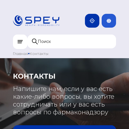
ENG
КАМБОДЖА
MNG
ДОМИНИКАН
МОНГОЛИЯ
RUS
КАЗАХСТАН
ИНДИЯ
Главная
Контакты
УЗБЕКИСТАН
КЫРГЫЗСТАН
КОНТАКТЫ
ТАДЖИКИСТАН
ЕВРОПА
Напишите нам, если у вас есть
МОНГОЛИЯ
какие-либо вопросы, вы хотите
ГРЕЦИЯ
сотрудничать или у вас есть
ПОРТУГАЛИЯ
вопросы по фармаконадзору
РОССИЯ