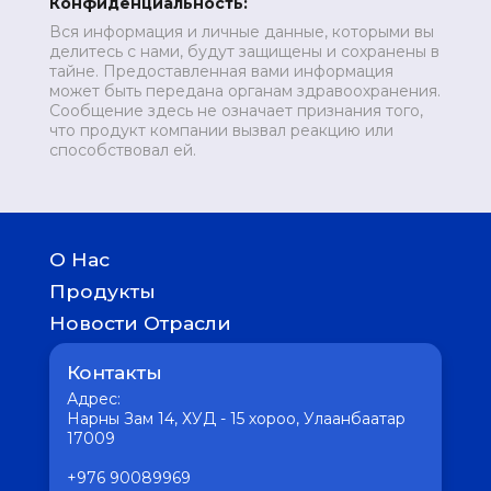
Конфиденциальность:
Вся информация и личные данные, которыми вы
делитесь с нами, будут защищены и сохранены в
тайне. Предоставленная вами информация
может быть передана органам здравоохранения.
Сообщение здесь не означает признания того,
что продукт компании вызвал реакцию или
способствовал ей.
О Нас
История
Продукты
География присутствия
Детям
Новости Отрасли
Женское здоровье
Медицина
Отличное пищеварение
Контакты
Фармацевтика
Мужское здоровье
Интересное
Адрес:
Сердце без хлопот
Вакцина
Нарны Зам 14, ХУД - 15 хороо, Улаанбаатар
Кожные заболевания
17009
Здоровая психика
Для здоровья печени
+976 90089969
Крепкие кости