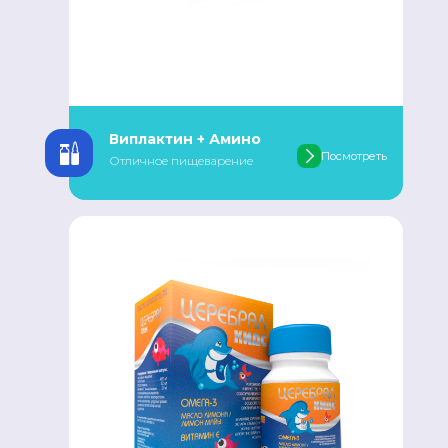
Виплактин + Амино
Посмотреть
Отличное пищеварение