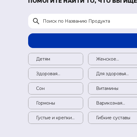
ПОМОГИТЕ НАЙТИ ТО, ЧТО ВЫ ИЩЕ
Детям
Детям
Женское
здоровье
Здоровая
Здоровая
Для здоровья
психика
психика
печени
Сон
Сон
Витамины
Гормоны
Гормоны
Варикозная
болезнь
Густые и крепкие
Густые и крепкие
Гибкие суставы
волосы
волосы