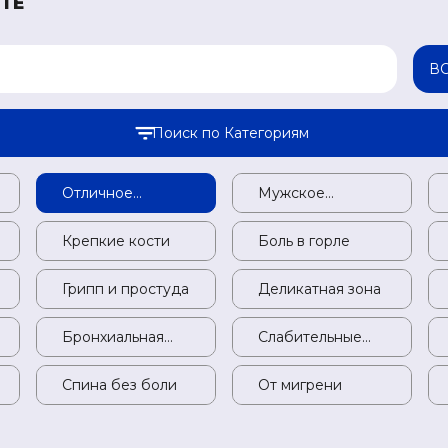
ТЕ
В
Поиск по Категориям
Женское
Отличное
Отличное
Мужское
М
здоровье
пищеварение
пищеварение
здоровье
з
Для здоровья
Крепкие кости
Крепкие кости
Боль в горле
Б
печени
Витамины
Грипп и простуда
Грипп и простуда
Деликатная зона
Д
Варикозная
Бронхиальная
Бронхиальная
Слабительные
С
болезнь
астма
астма
средства
с
Гибкие суставы
Спина без боли
Спина без боли
От мигрени
О