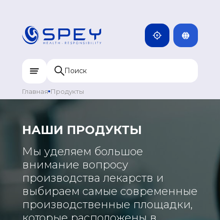
ENG
КАМБОДЖА
MNG
ДОМИНИКАН
МОНГОЛИЯ
RUS
КАЗАХСТАН
ИНДИЯ
Главная
Продукты
УЗБЕКИСТАН
КЫРГЫЗСТАН
НАШИ ПРОДУКТЫ
ТАДЖИКИСТАН
Мы уделяем большое
МОНГОЛИЯ
внимание вопросу
производства лекарств и
выбираем самые современные
производственные площадки,
которые расположены в