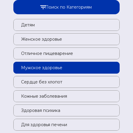
Поиск по Категориям
Детям
Де
Женское здоровье
Же
Отличное пищеварение
От
Мужское здоровье
Му
Сердце без хлопот
Се
Кожные заболевания
Ко
Здоровая психика
Зд
Для здоровья печени
Дл