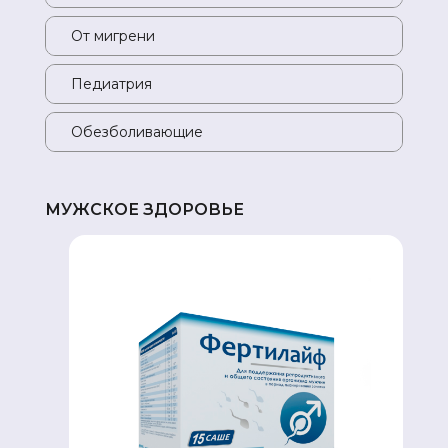
От мигрени
От
Педиатрия
Пе
Обезболивающие
Об
МУЖСКОЕ ЗДОРОВЬЕ