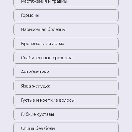
Растяжения и травмы
Ра
Гормоны
Го
Варикозная болезнь
Ва
Бронхиальная астма
Бр
Слабительные средства
Сл
Антибиотики
Ан
Язва желудка
Яз
Густые и крепкие волосы
Гу
Гибкие суставы
Ги
Спина без боли
Сп