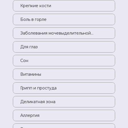
Крепкие кости
Кр
Боль в горле
Бо
Заболевания мочевыделительной
За
системы
си
Для глаз
Дл
Сон
Со
Витамины
Ви
Грипп и простуда
Гр
Деликатная зона
Де
Аллергия
Ал