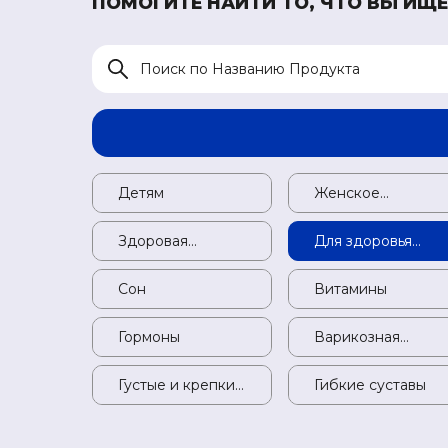
ПОМОГИТЕ НАЙТИ ТО, ЧТО ВЫ ИЩЕ
Детям
Детям
Женское
здоровье
Здоровая
Здоровая
Для здоровья
психика
психика
печени
Сон
Сон
Витамины
Гормоны
Гормоны
Варикозная
болезнь
Густые и крепкие
Густые и крепкие
Гибкие суставы
волосы
волосы