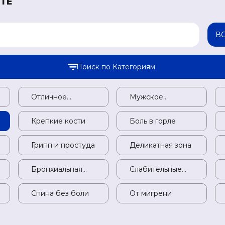
ТЕ
В
Поиск по Категориям
Женское
Отличное
Отличное
Мужское
М
здоровье
пищеварение
пищеварение
здоровье
з
Для здоровья
Крепкие кости
Крепкие кости
Боль в горле
Б
печени
Витамины
Грипп и простуда
Грипп и простуда
Деликатная зона
Д
Варикозная
Бронхиальная
Бронхиальная
Слабительные
С
болезнь
астма
астма
средства
с
Гибкие суставы
Спина без боли
Спина без боли
От мигрени
О