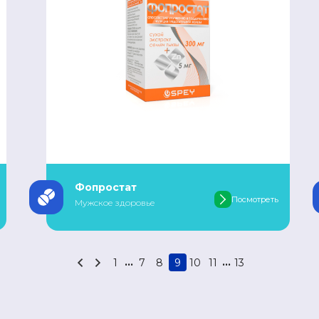
Фопростат
Посмотреть
Мужское здоровье
...
...
1
7
8
9
10
11
13