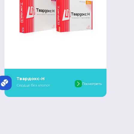
Твардокс-H
Посмотреть
Сердце без хлопот