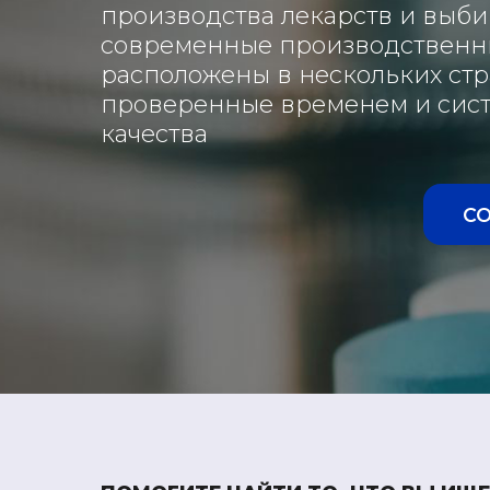
производства лекарств и выб
современные производственн
расположены в нескольких стр
проверенные временем и сист
качества
С
Детям
Детям
Женское
здоровье
Здоровая
Здоровая
Для здоровья