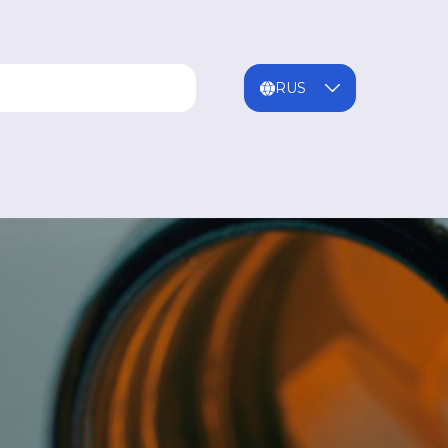
ENG
MNG
RUS