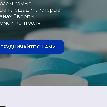
ираем самые
ые площадки, которые
анах Европы,
емой контроля
ОТРУДНИЧАЙТЕ С НАМИ
Женское
Отличное
Отличное
Мужское
М
здоровье
пищеварение
пищеварение
здоровье
з
Для здоровья
Крепкие кости
Крепкие кости
Боль в горле
Б