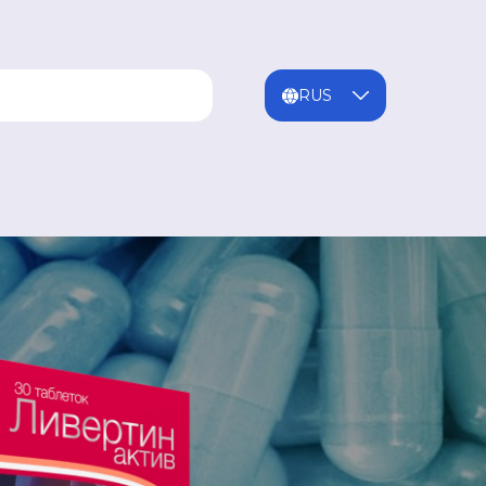
ENG
MNG
RUS