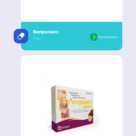
Випрелакс
Посмотреть
Сон