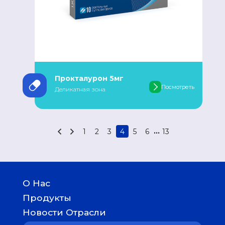
Прокталурон 5мг
Посмотреть
Деликатная зона
...
1
2
3
4
5
6
13
О Нас
История
Продукты
География присутствия
Детям
Новости Отрасли
Женское здоровье