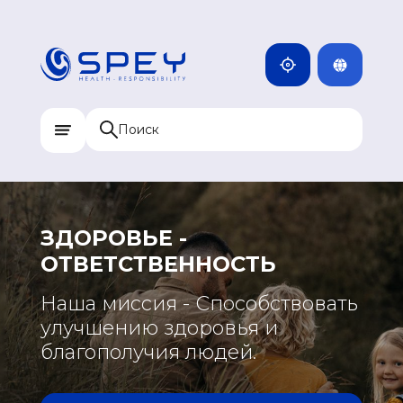
ENG
КАМБОДЖА
MNG
ДОМИНИКАН
МОНГОЛИЯ
RUS
КАЗАХСТАН
ИНДИЯ
УЗБЕКИСТАН
КЫРГЫЗСТАН
ЗДОРОВЬЕ -
ТАДЖИКИСТАН
ОТВЕТСТВЕННОСТЬ
МОНГОЛИЯ
Наша миссия - Способствовать
улучшению здоровья и
благополучия людей.