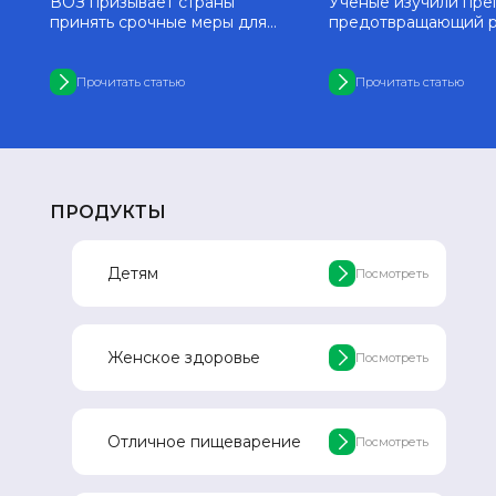
ВОЗ призывает страны
Учёные изучили пре
принять срочные меры для
предотвращающий р
ую
выполнения задачи
болезни Альцгеймер
-
«Лекарства без вреда»
стареющих нейрона
Прочитать статью
Прочитать статью
ПРОДУКТЫ
Детям
Посмотреть
Женское здоровье
Посмотреть
Отличное пищеварение
Посмотреть