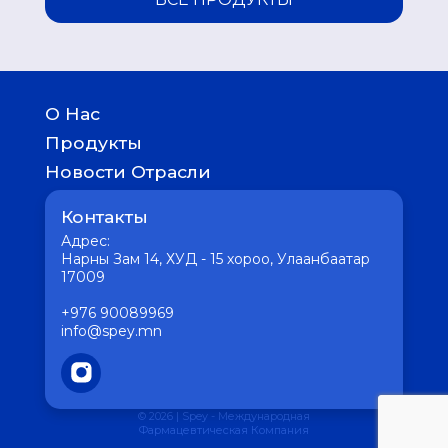
О Нас
История
Продукты
География присутствия
Детям
Новости Отрасли
Женское здоровье
Медицина
Отличное пищеварение
Контакты
Фармацевтика
Мужское здоровье
Интересное
Адрес:
Сердце без хлопот
Вакцина
Нарны Зам 14, ХУД - 15 хороо, Улаанбаатар
Кожные заболевания
17009
Здоровая психика
Для здоровья печени
+976 90089969
Крепкие кости
info@spey.mn
Боль в горле
© 2026 | Spey - Международная
Фармацевтическая Компания