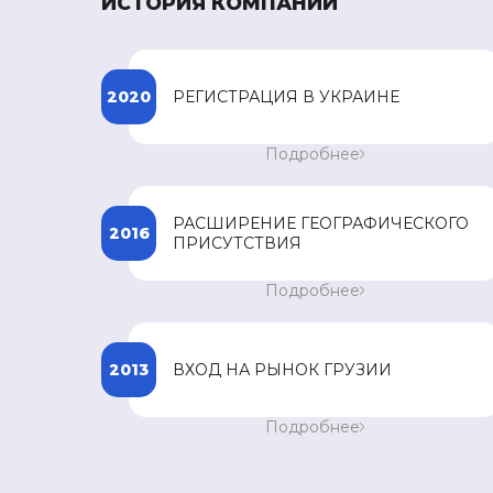
ИСТОРИЯ КОМПАНИИ
2020
РЕГИСТРАЦИЯ В УКРАИНЕ
Начало процесса регистрации препаратов
Подробнее
компании SPEY в Украине.
РАСШИРЕНИЕ ГЕОГРАФИЧЕСКОГО
2016
ПРИСУТСТВИЯ
Расширение географического присутствия 
Подробнее
таких странах Юго-Восточной Азии как
Вьетнам, Филиппин, Мьянма и Камбоджа.
2013
ВХОД НА РЫНОК ГРУЗИИ
Более 50 зарегистрированных наименовани
Подробнее
препаратов в странах присутствия.