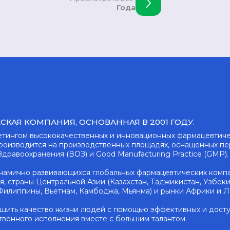
Года
КАЯ КОМПАНИЯ, ОСНОВАННАЯ В 2001 ГОДУ.
етингом высококачественных и инновационных фармацевтиче
производится на производственных площадях, оснащенных п
дравоохранения (ВОЗ) и Good Manufacturing Practice (GMP).
инамично развивающихся глобальных фармацевтических компа
ия, страны Центральной Азии (Казахстан, Таджикистан, Узбеки
Филиппины, Вьетнам, Камбоджа, Мьянма) и рынки Африки и 
шить качество жизни людей с помощью эффективных и досту
твенного исполнения вместе с большим талантом.