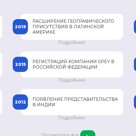
РАСШИРЕНИЕ ГЕОГРАФИЧЕСКОГО
2019
ПРИСУТСТВИЯ В ЛАТИНСКОЙ
АМЕРИКЕ
Вход на рынок Доминиканской Республики.
Подробнее
300 зарегистрированных наименований
препаратов в странах присутствия.
РЕГИСТРАЦИЯ КОМПАНИИ SPEY В
2015
РОССИЙСКОЙ ФЕДЕРАЦИИ
в
Регистрация компании SPEY в Российской
Подробнее
Федерации и начало регистрации
препаратов.
ПОЯВЛЕНИЕ ПРЕДСТАВИТЕЛЬСТВА
2012
В ИНДИИ
й
Открытие регионального офиса в Индии.
Подробнее
Просмотреть все