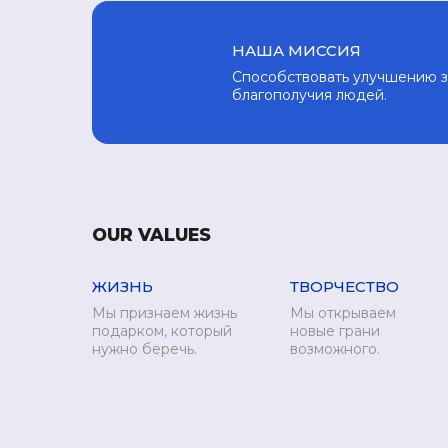
НАША МИССИЯ
Способствовать улучшению з
благополучия людей.
OUR VALUES
ЖИЗНЬ
ТВОРЧЕСТВО
Мы признаем жизнь
Мы открываем
подарком, который
новые грани
нужно беречь.
возможного.