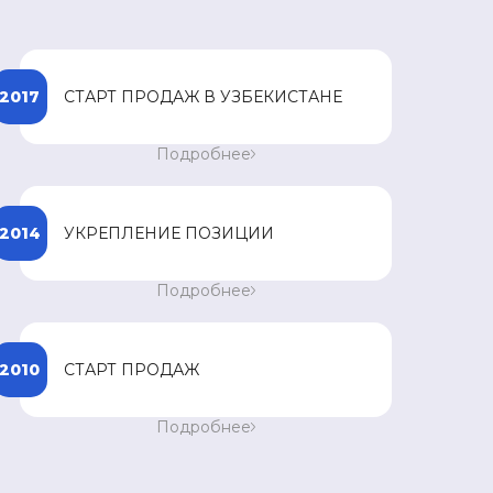
2017
СТАРТ ПРОДАЖ В УЗБЕКИСТАНЕ
Старт продаж препаратов компании SPEY в
Подробнее
Узбекистане. Достижение годового
товарооборота в 85 миллионов долларов
США.
2014
УКРЕПЛЕНИЕ ПОЗИЦИИ
Укрепление позиции в восточной Европе.
Подробнее
Открытие офиса в Скопье, Македонии.
2010
СТАРТ ПРОДАЖ
Старт продаж препаратов компании SPEY в
Подробнее
Казахстане и Кыргызстане.