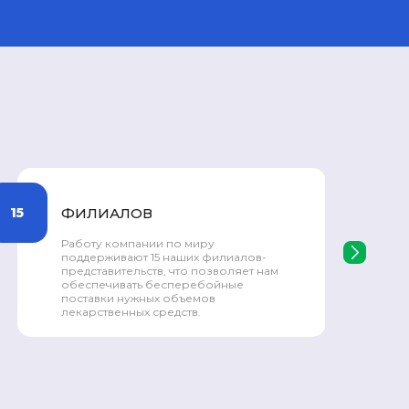
20
СТРАН ПРИСУТСТВИЯ
50 000
Крупные регулярные поставки
›
продукции SPEY ведутся в 5 регионах
мира, таких как Европа, Африка,
Латинская Америка, Юго-Восточная
Азия и Средняя Азия.