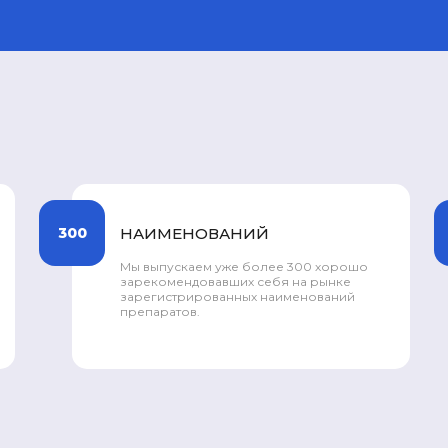
15
ФИЛИАЛОВ
Работу компании по миру
поддерживают 15 наших филиалов-
представительств, что позволяет нам
обеспечивать бесперебойные
поставки нужных объемов
лекарственных средств.