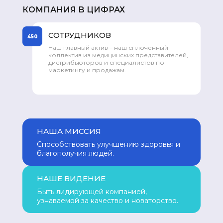
КОМПАНИЯ В ЦИФРАХ
СОТРУДНИКОВ
450
3
Наш главный актив – наш сплоченный
коллектив из медицинских представителей,
‹
›
,
дистрибьюторов и специалистов по
маркетингу и продажам.
НАША МИССИЯ
Способствовать улучшению здоровья и
благополучия людей.
НАШЕ ВИДЕНИЕ
Быть лидирующей компанией,
узнаваемой за качество и новаторство.