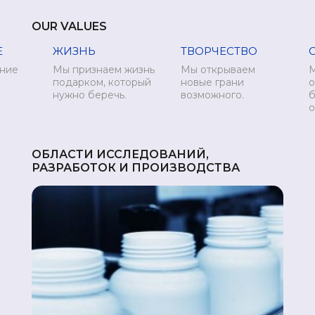
OUR VALUES
Е
ЖИЗНЬ
ТВОРЧЕСТВО
ние
Мы признаем жизнь
Мы открываем
подарком, который
новые грани
о
нужно беречь.
возможного.
б
о
ОБЛАСТИ ИССЛЕДОВАНИЙ,
РАЗРАБОТОК И ПРОИЗВОДСТВА