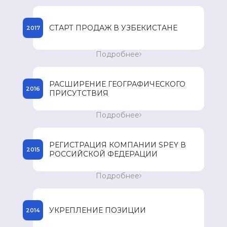
300 зарегистрированных наименований
препаратов в странах присутствия.
СТАРТ ПРОДАЖ В УЗБЕКИСТАНЕ
2017
Старт продаж препаратов компании SPEY в
Подробнее
Узбекистане. Достижение годового
товарооборота в 85 миллионов долларов
США.
РАСШИРЕНИЕ ГЕОГРАФИЧЕСКОГО
2016
ПРИСУТСТВИЯ
Расширение географического присутствия в
Подробнее
таких странах Юго-Восточной Азии как
Вьетнам, Филиппин, Мьянма и Камбоджа.
РЕГИСТРАЦИЯ КОМПАНИИ SPEY В
2015
РОССИЙСКОЙ ФЕДЕРАЦИИ
Регистрация компании SPEY в Российской
Подробнее
Федерации и начало регистрации
препаратов.
УКРЕПЛЕНИЕ ПОЗИЦИИ
2014