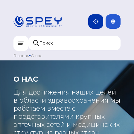
ENG
КАМБОДЖА
MNG
ДОМИНИКАН
МОНГОЛИЯ
RUS
КАЗАХСТАН
ИНДИЯ
Главная
О нас
УЗБЕКИСТАН
КЫРГЫЗСТАН
О НАС
ТАДЖИКИСТАН
Для достижения наших целей
МОНГОЛИЯ
в области здравоохранения мы
работаем вместе с
представителями крупных
аптечных сетей и медицинских
структур из разных стран.