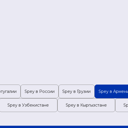
ртугалии
Spey в России
Spey в Грузии
Spey в Армен
Spey в Узбекистане
Spey в Кыргызстане
S