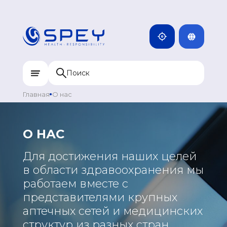
ENG
КАМБОДЖА
MNG
ДОМИНИКАН
МОНГОЛИЯ
RUS
КАЗАХСТАН
ИНДИЯ
Главная
О нас
УЗБЕКИСТАН
КЫРГЫЗСТАН
О НАС
ТАДЖИКИСТАН
Для достижения наших целей
МОНГОЛИЯ
в области здравоохранения мы
работаем вместе с
представителями крупных
аптечных сетей и медицинских
структур из разных стран.