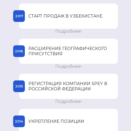
300 зарегистрированных наименований
препаратов в странах присутствия.
СТАРТ ПРОДАЖ В УЗБЕКИСТАНЕ
2017
Старт продаж препаратов компании SPEY в
Подробнее
Узбекистане. Достижение годового
товарооборота в 85 миллионов долларов
США.
РАСШИРЕНИЕ ГЕОГРАФИЧЕСКОГО
2016
ПРИСУТСТВИЯ
Расширение географического присутствия в
Подробнее
таких странах Юго-Восточной Азии как
Вьетнам, Филиппин, Мьянма и Камбоджа.
РЕГИСТРАЦИЯ КОМПАНИИ SPEY В
2015
РОССИЙСКОЙ ФЕДЕРАЦИИ
Регистрация компании SPEY в Российской
Подробнее
Федерации и начало регистрации
препаратов.
УКРЕПЛЕНИЕ ПОЗИЦИИ
2014