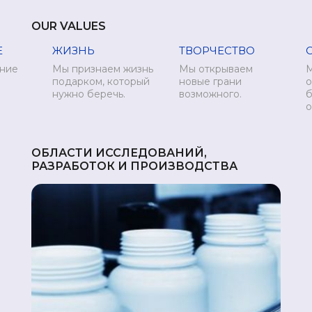
OUR VALUES
Е
ЖИЗНЬ
ТВОРЧЕСТВО
ние
Мы признаем жизнь
Мы открываем
подарком, который
новые грани
о
нужно беречь.
возможного.
б
о
ОБЛАСТИ ИССЛЕДОВАНИЙ,
РАЗРАБОТОК И ПРОИЗВОДСТВА