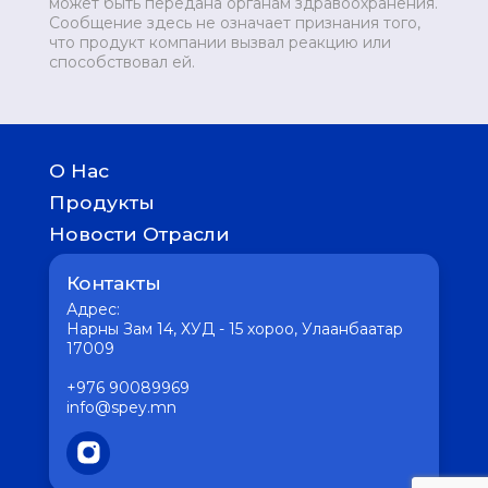
может быть передана органам здравоохранения.
Сообщение здесь не означает признания того,
что продукт компании вызвал реакцию или
способствовал ей.
О Нас
История
Продукты
География присутствия
Детям
Новости Отрасли
Женское здоровье
Медицина
Отличное пищеварение
Контакты
Фармацевтика
Мужское здоровье
Интересное
Адрес:
Сердце без хлопот
Вакцина
Нарны Зам 14, ХУД - 15 хороо, Улаанбаатар
Кожные заболевания
17009
Здоровая психика
Для здоровья печени
+976 90089969
Крепкие кости
info@spey.mn
Боль в горле