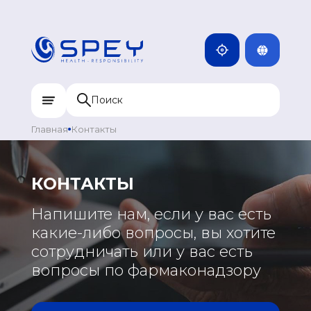
ENG
КАМБОДЖА
MNG
ДОМИНИКАН
МОНГОЛИЯ
RUS
КАЗАХСТАН
ИНДИЯ
Главная
Контакты
УЗБЕКИСТАН
КЫРГЫЗСТАН
КОНТАКТЫ
ТАДЖИКИСТАН
ЕВРОПА
Напишите нам, если у вас есть
МОНГОЛИЯ
какие-либо вопросы, вы хотите
ГРЕЦИЯ
сотрудничать или у вас есть
ПОРТУГАЛИЯ
вопросы по фармаконадзору
РОССИЯ