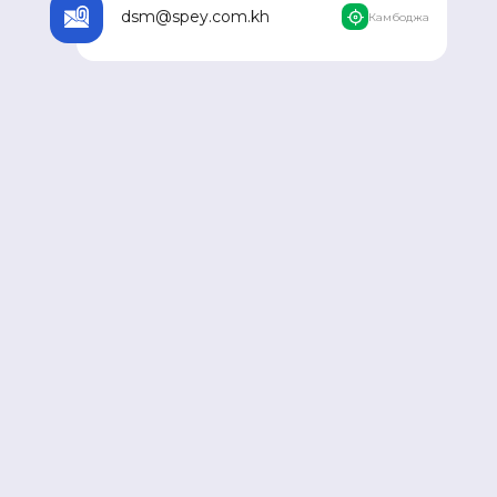
dsm@spey.com.kh
Камбоджа