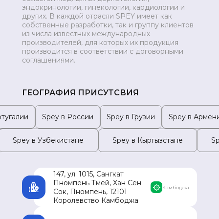
эндокринологии, гинекологии, кардиологии и
МОНГОЛИЯ
других. В каждой отрасли SPEY имеет как
собственные разработки, так и группу клиентов
из числа известных международных
производителей, для которых их продукция
производится в соответствии с договорными
соглашениями.
ГЕОГРАФИЯ ПРИСУТСВИЯ
ртугалии
Spey в России
Spey в Грузии
Spey в Армен
Spey в Узбекистане
Spey в Кыргызстане
S
147, ул. 1015, Сангкат
Пномпень Тмей, Хан Сен
Камбоджа
Сок, Пномпень, 12101
Королевство Камбоджа