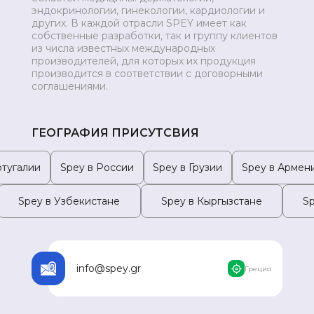
эндокринологии, гинекологии, кардиологии и
МОНГОЛИЯ
других. В каждой отрасли SPEY имеет как
собственные разработки, так и группу клиентов
из числа известных международных
производителей, для которых их продукция
производится в соответствии с договорными
соглашениями.
ГЕОГРАФИЯ ПРИСУТСВИЯ
ртугалии
Spey в России
Spey в Грузии
Spey в Армен
Spey в Узбекистане
Spey в Кыргызстане
S
info@spey.gr
Греция