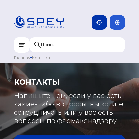
ENG
КАМБОДЖА
MNG
ДОМИНИКАН
МОНГОЛИЯ
RUS
КАЗАХСТАН
ИНДИЯ
Главная
Контакты
УЗБЕКИСТАН
КЫРГЫЗСТАН
КОНТАКТЫ
ТАДЖИКИСТАН
ЕВРОПА
Напишите нам, если у вас есть
МОНГОЛИЯ
какие-либо вопросы, вы хотите
ГРЕЦИЯ
сотрудничать или у вас есть
ПОРТУГАЛИЯ
вопросы по фармаконадзору
РОССИЯ