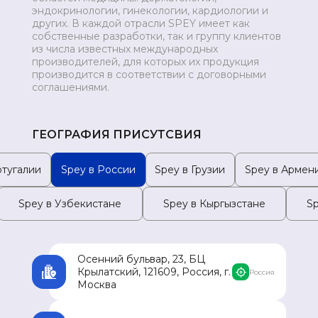
эндокринологии, гинекологии, кардиологии и
МОНГОЛИЯ
других. В каждой отрасли SPEY имеет как
собственные разработки, так и группу клиентов
из числа известных международных
производителей, для которых их продукция
производится в соответствии с договорными
соглашениями.
ГЕОГРАФИЯ ПРИСУТСВИЯ
ртугалии
Spey в России
Spey в Грузии
Spey в Армен
Spey в Узбекистане
Spey в Кыргызстане
S
Осенний бульвар, 23, БЦ
Крылатский, 121609, Россия, г.
Россия
Москва