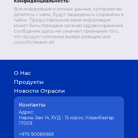
Конфиденциальность:
Вся информация и личные данные, которыми вы
делитесь с нами, будут защищены и сохранены в
тайне. Предоставленная вами информация
может быть передана органам здравоохранения.
Сообщение здесь не означает признания того,
что продукт компании вызвал реакцию или
способствовал ей.
О Нас
История
Продукты
География присутствия
Детям
Новости Отрасли
Женское здоровье
Медицина
Отличное пищеварение
Контакты
Фармацевтика
Мужское здоровье
Интересное
Адрес:
Сердце без хлопот
Вакцина
Нарны Зам 14, ХУД - 15 хороо, Улаанбаатар
Кожные заболевания
17009
Здоровая психика
Для здоровья печени
+976 90089969
Крепкие кости