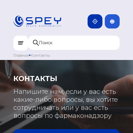
ENG
КАМБОДЖА
MNG
ДОМИНИКАН
МОНГОЛИЯ
RUS
КАЗАХСТАН
ИНДИЯ
Главная
Контакты
УЗБЕКИСТАН
КЫРГЫЗСТАН
КОНТАКТЫ
ТАДЖИКИСТАН
ЕВРОПА
Напишите нам, если у вас есть
МОНГОЛИЯ
какие-либо вопросы, вы хотите
ГРЕЦИЯ
сотрудничать или у вас есть
ПОРТУГАЛИЯ
вопросы по фармаконадзору
РОССИЯ