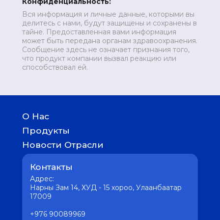
Конфиденциальность:
Вся информация и личные данные, которыми вы
делитесь с нами, будут защищены и сохранены в
тайне. Предоставленная вами информация
может быть передана органам здравоохранения.
Сообщение здесь не означает признания того,
что продукт компании вызвал реакцию или
способствовал ей.
О Нас
История
Продукты
География присутствия
Детям
Новости Отрасли
Женское здоровье
Медицина
Отличное пищеварение
Контакты
Фармацевтика
Мужское здоровье
Интересное
Адрес:
Сердце без хлопот
Вакцина
Нарны Зам 14, ХУД - 15 хороо, Улаанбаатар
Кожные заболевания
17009
Здоровая психика
Для здоровья печени
+976 90089969
Крепкие кости