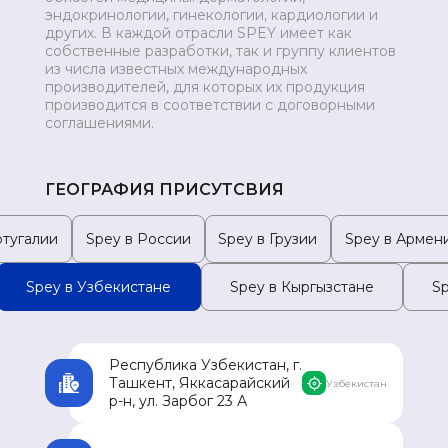
эндокринологии, гинекологии, кардиологии и
МОНГОЛИЯ
других. В каждой отрасли SPEY имеет как
собственные разработки, так и группу клиентов
из числа известных международных
производителей, для которых их продукция
производится в соответствии с договорными
соглашениями.
ГЕОГРАФИЯ ПРИСУТСВИЯ
ртугалии
Spey в России
Spey в Грузии
Spey в Армен
Spey в Узбекистане
Spey в Кыргызстане
S
Республика Узбекистан, г.
Ташкент, Яккасарайский
Узбекистан
р-н, ул. Зарбог 23 А