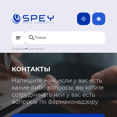
ENG
КАМБОДЖА
MNG
ДОМИНИКАН
МОНГОЛИЯ
RUS
КАЗАХСТАН
ИНДИЯ
Главная
Контакты
УЗБЕКИСТАН
КЫРГЫЗСТАН
КОНТАКТЫ
ТАДЖИКИСТАН
ЕВРОПА
Напишите нам, если у вас есть
МОНГОЛИЯ
какие-либо вопросы, вы хотите
ГРЕЦИЯ
сотрудничать или у вас есть
ПОРТУГАЛИЯ
вопросы по фармаконадзору
РОССИЯ